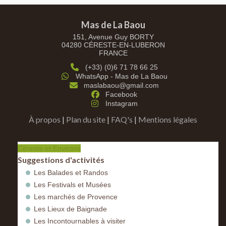
Mas de La Baou
151, Avenue Guy BORTY
04280 CÉRESTE-EN-LUBERON
FRANCE
(+33) (0)6 71 78 66 25
WhatsApp - Mas de La Baou
maslabaou@gmail.com
Facebook
Instagram
À propos
|
Plan du site
|
FAQ's
|
Mentions légales
Céreste et Environs
Suggestions d'activités
Les Balades et Randos
Les Festivals et Musées
Les marchés de Provence
Les Lieux de Baignade
Les Incontournables à visiter